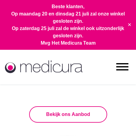
Beste klanten,
Op maandag 20 en dinsdag 21 juli zal onze winkel
gesloten zijn.
✕
Op zaterdag 25 juli zal de winkel ook uitzonderlijk
gesloten zijn.
Mvg Het Medicura Team
Bekijk ons Aanbod