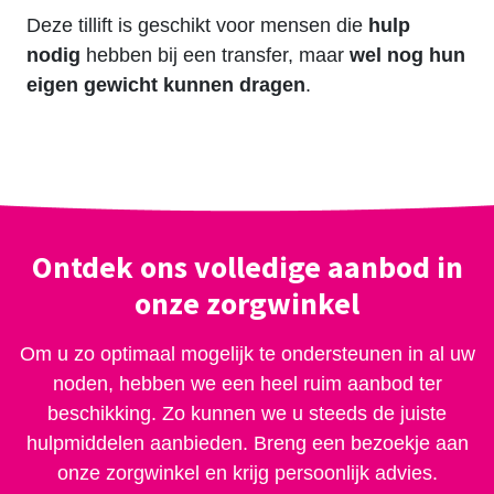
Deze tillift is
geschikt
voor mensen die
hulp
nodig
hebben bij een transfer, maar
wel nog hun
eigen gewicht kunnen dragen
.
Ontdek ons volledige aanbod in
onze zorgwinkel
Om u zo optimaal mogelijk te ondersteunen in al uw
noden, hebben we een heel ruim aanbod ter
beschikking. Zo kunnen we u steeds de juiste
hulpmiddelen aanbieden. Breng een bezoekje aan
onze zorgwinkel en krijg persoonlijk advies.